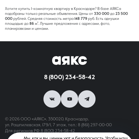
Хотите купить 1-комнатную квартиру в Краснодаре? В базе АЯКСа
подобраны только реальные объявления. Цены от
330 000
до
23 500
000
рублей. Средняя стоимость метра
148 779
руб. Есть однушки
площадью до
86
м². Лучшие предложения с адресами, фото,
планировками и ценами.
8 (800) 234-58-42
© 2026 ООО «АЯКС», 350020, Краснодар,
ул. Рашпилевская, 179/1, 7 этаж,
тел.: 8 (861) 297-00-00
Для регионов РФ
8 (800) 234-58-42
Мы, как и вы, ценим уют и безопасность. Чтобы наш