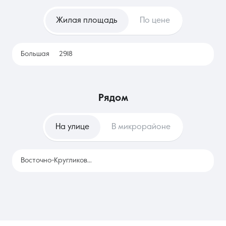
изменения в интерьере и защищает от непредсказуемого
роста арендных плат в будущем. Наем же удобен для тех, кто
Жилая площадь
По цене
только планирует переезд или часто меняет место работы,
позволяя изучить разные локации без привязки к
конкретному адресу и значительных разовых трат.
Большая
2918
рядом
На улице
В микрорайоне
Восточно-Кругликовская
2918