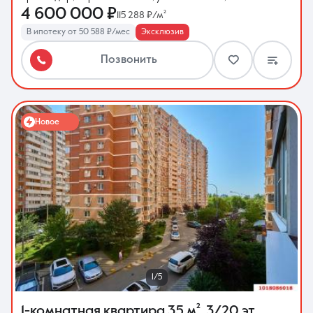
4 600 000 ₽
115 288 ₽/м²
В ипотеку от 50 588 ₽/мес
Эксклюзив
Позвонить
Новое
1/5
1-комнатная квартира
35 м²
,
3/20 эт.