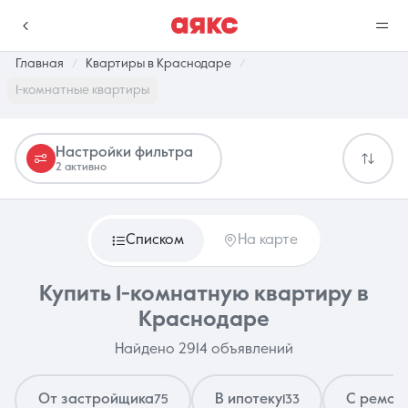
Главная
Квартиры в Краснодаре
1-комнатные квартиры
г. Краснодар
Настройки фильтра
2 активно
Избранное
Сравнение
0 объявлений
0 объявлений
Списком
На карте
Недвижимость
Услуги
Купить 1-комнатную квартиру в
Краснодаре
Найдено 2914 объявлений
О компании
Контакты
От застройщика
В ипотеку
С ремон
75
133