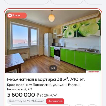
Новое
8 (861) 297-00-00
Ежедневно с 08:30 до 20:00
1/5
1-комнатная квартира
38 м²
,
7/10 эт.
Краснодар, ж/м Пашковский, ул. имени Евдокии
Бершанской, 412
3 600 000 ₽
93 264 ₽/м²
В ипотеку от 39 590 ₽/мес
Эксклюзив