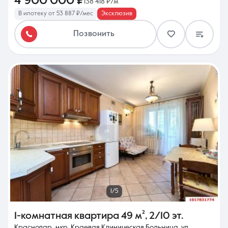
4 900 000 ₽
138 418 ₽/м²
В ипотеку от 53 887 ₽/мес
Эксклюзив
Позвонить
1/5
1-комнатная квартира
49 м²
,
2/10 эт.
Краснодар, мкр. Краевая Клиническая Больница, ул.