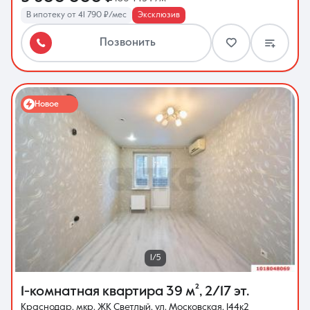
В ипотеку от 41 790 ₽/мес
Эксклюзив
Позвонить
Новое
1/5
1-комнатная квартира
39 м²
,
2/17 эт.
Краснодар, мкр. ЖК Светлый, ул. Московская, 144к2