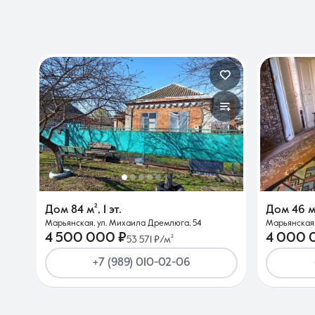
Дом
84 м²
,
1 эт.
Дом
46 м
Марьянская, ул. Михаила Дремлюга, 54
Марьянская,
4 500 000 ₽
4 000 
53 571 ₽/м²
+7 (989) 010-02-06