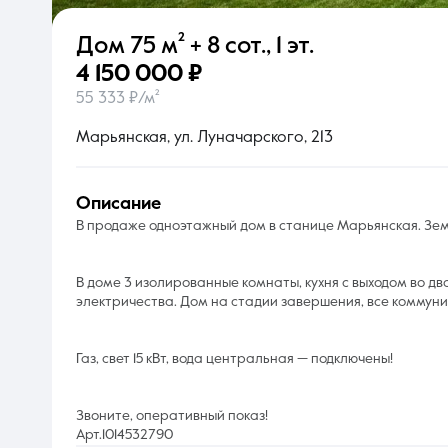
Дом
75 м²
+ 8 сот.
,
1 эт.
О компании
4 150 000 ₽
55 333 ₽/м²
Марьянская, ул. Луначарского, 213
описание
B продаже одноэтажный дом в станице Mаpьянская. Земе
В доме 3 изолированные комнаты, кухня с выходом во дв
электричества. Дом на стадии завершения, все коммуни
Газ, свет 15 кВт, вода центральная — подключены!
Звоните, оперативный показ!
Арт.1014532790