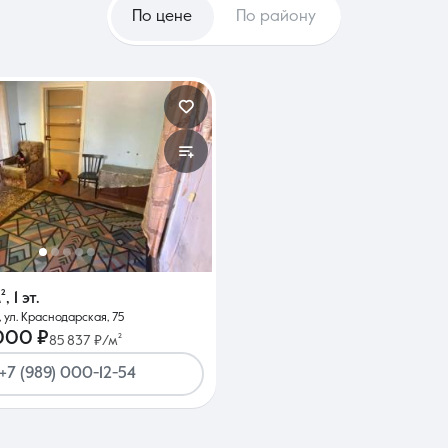
По цене
По району
²
,
1 эт.
 ул. Краснодарская, 75
000 ₽
85 837 ₽/м²
+7 (989) 000-12-54