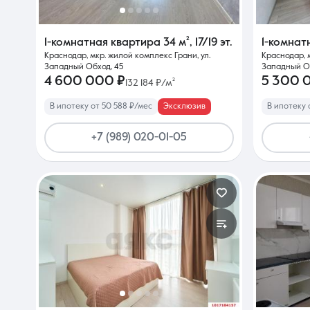
1-комнатная квартира
34 м²
,
17/19 эт.
1-комнат
Краснодар, мкр. жилой комплекс Грани, ул.
Краснодар, 
Западный Обход, 45
Западный Об
4 600 000 ₽
5 300 
132 184 ₽/м²
В ипотеку от 50 588 ₽/мес
Эксклюзив
В ипотеку 
+7 (989) 020-01-05