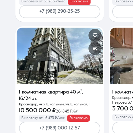
В ипотеку от 58 286 ₽/мес
Эксклюзив
В ипотеку 
+7 (989) 290-25-25
1-комнатная квартира
40 м²
,
1-комнат
Краснодар, 
16/24 эт.
Петрова, 37
Краснодар, мкр. Школьный, ул. Школьная, 1
3 700 
10 500 000 ₽
261 845 ₽/м²
В ипотеку 
В ипотеку от 115 473 ₽/мес
Эксклюзив
+7 (989) 000-12-57