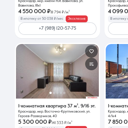
Краснодар, мкр. имени Н.И. Вавилова, ул.
Краснодар, 
Вавилова, 18к1
Прокофьева,
4 550 000 ₽
4 099 
111 794 ₽/м²
В ипотеку от 50 038 ₽/мес
Эксклюзив
В ипотеку 
+7 (989) 120-57-75
1-комнатная квартира
37 м²
,
9/16 эт.
1-комнат
Краснодар, мкр. Восточно-Кругликовский, ул.
Краснодар, 
Героев-Разведчиков, 40
4/1к4
5 300 000 ₽
7 850 
141 333 ₽/м²