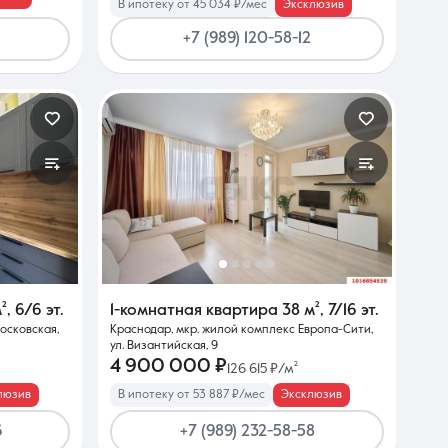
В ипотеку от 45 034 ₽/мес
Эксклюзив
+7 (989) 120-58-12
²
,
6/6 эт.
1-комнатная квартира
38 м²
,
7/16 эт.
осковская,
Краснодар, мкр. жилой комплекс Европа-Сити,
ул. Византийская, 9
4 900 000 ₽
126 615 ₽/м²
люзив
В ипотеку от 53 887 ₽/мес
Эксклюзив
6
+7 (989) 232-58-58