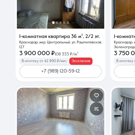
О компании
1-комнатная квартира
36 м²
,
2/2 эт.
1-комнат
Краснодар, мкр. Центральный, ул. Рашпилевская,
Краснодар, 
127
Зеленоградс
3 900 000 ₽
3 750 
108 333 ₽/м²
В ипотеку от 42 890 ₽/мес
Эксклюзив
В ипотеку 
+7 (989) 120-59-12