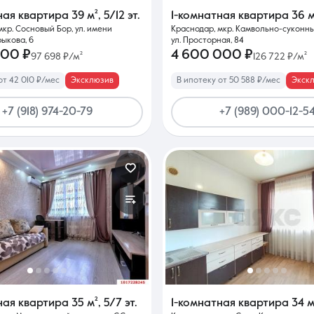
ная квартира
39 м²
,
5/12 эт.
1-комнатная квартира
36 м
мкр. Сосновый Бор, ул. имени
Краснодар, мкр. Камвольно-суконн
ыкова, 6
ул. Просторная, 84
000 ₽
4 600 000 ₽
97 698 ₽/м²
126 722 ₽/м²
от 42 010 ₽/мес
Эксклюзив
В ипотеку от 50 588 ₽/мес
Экск
+7 (918) 974-20-79
+7 (989) 000-12-5
ная квартира
35 м²
,
5/7 эт.
1-комнатная квартира
34 м