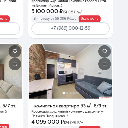
. Ленский,
Краснодар, мкр. жилой комплекс Европа-Сити,
ул. Византийская, 3
5 100 000 ₽
131 105 ₽/м²
юзив
В ипотеку от 56 086 ₽/мес
Эксклюзив
+7 (989) 000-12-59
²
,
5/7 эт.
1-комнатная квартира
33 м²
,
6/9 эт.
ая, 5
Краснодар, мкр. жилой комплекс Дыхание, ул.
Лётчика Позднякова, 2
4 095 000 ₽
124 091 ₽/м²
юзив