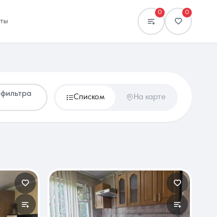
0
0
кты
 фильтра
Списком
На карте
Сравнение
0 объявлений