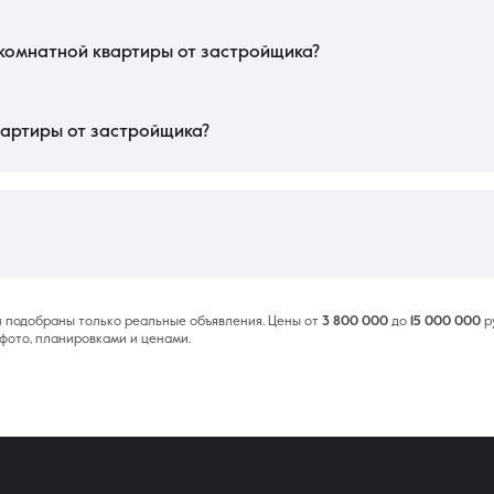
ости дома: на этапе котлована покупка максимально выгодна. Значительн
изайна. Также на стоимость влияет этажность и вид из окна — варианты с 
венного транспорта также повышает цену.
окомнатной квартиры от застройщика?
а в эксплуатацию или задержке выдачи ключей. Также возможны расхожде
вует риск задержки строительства обещанных школ и детских садов. Чтобы
бъектов на предмет качества инженерных систем.
вартиры от застройщика?
 электронных сервисов регистрации занимает от 3 до 5 рабочих дней. Пр
та залоговым отделом банка. Весь процесс, включая бронирование лота и по
упки жилья.
ru подобраны только реальные объявления. Цены от
3 800 000
до
15 000 000
р
фото, планировками и ценами.