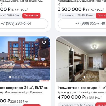
мкр. Музыкальный, ул. имени С.С.
Краснодар, мкр. Сады Калинина, пер
 31
16
000 ₽
3 500 000 ₽
116 449 ₽/м²
100 575 ₽/м²
от 45 078 ₽/мес
Эксклюзив
В ипотеку от 38 491 ₽/мес
Экскл
+7 (989) 290-31-31
+7 (988) 955-71-18
ная квартира
34 м²
,
15/17 эт.
1-комнатная квартира
41 м
мкр. Фестивальный, ул. Круговая,
Краснодар, мкр. Новый, ул. Апрельск
4 700 000 ₽
114 355 ₽/м²
000 ₽
226 225 ₽/м²
В ипотеку от 51 687 ₽/мес
Экскл