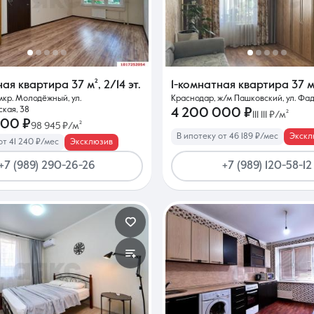
Контакты
ная квартира
37 м²
,
2/14 эт.
1-комнатная квартира
37 м
мкр. Молодёжный, ул.
Краснодар, ж/м Пашковский, ул. Фад
кая, 38
4 200 000 ₽
111 111 ₽/м²
000 ₽
98 945 ₽/м²
В ипотеку от 46 189 ₽/мес
Экскл
от 41 240 ₽/мес
Эксклюзив
8 (861) 297-00-00
+7 (989) 290-26-26
+7 (989) 120-58-12
Ежедневно с 08:30 до 20:00