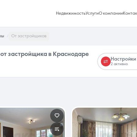
Недвижимость
Услуги
О компании
Конта
ры
От застройщиков
Настройки
2 активно
Избранное
0 объявлений
Услуги