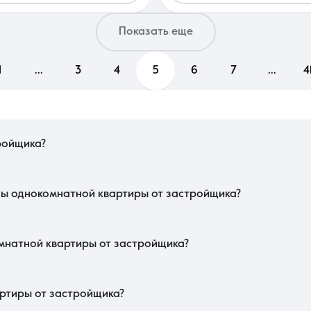
Показать еще
1
...
3
4
5
6
7
...
4
ройщика?
ажно смотреть на формат кухни. Популярны варианты с большой кухней-гости
 новых микрорайонов. Проверьте наличие ниш под гардеробную в прихожей, чт
м сегменте.
ды однокомнатной квартиры от застройщика?
ор участия в долевом строительстве (ДДУ), регистрируемый в Росреестре
приобретается по программе субсидированной ипотеки, банк запросит спр
ость операции для покупателя.
мнатной квартиры от застройщика?
e box). Стены должны быть готовы к оклейке обоями без дополнительного в
й техники на кухне. Уточните наличие корзин для кондиционеров на фасад
ркого южного климата.
артиры от застройщика?