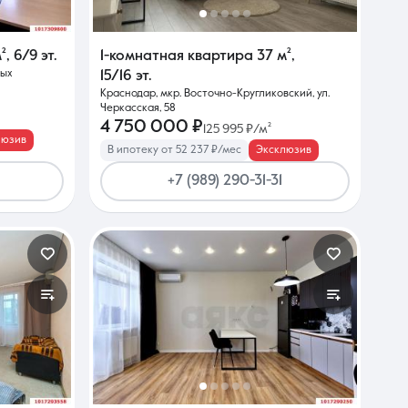
²
,
6/9 эт.
1-комнатная квартира
37 м²
,
ных
15/16 эт.
Краснодар, мкр. Восточно-Кругликовский, ул.
Черкасская, 58
4 750 000 ₽
125 995 ₽/м²
люзив
В ипотеку от 52 237 ₽/мес
Эксклюзив
+7 (989) 290-31-31