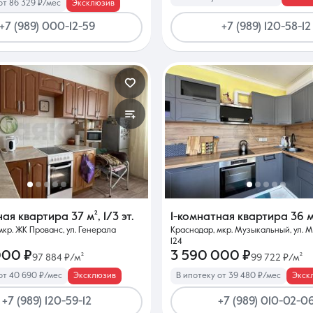
от 86 329 ₽/мес
Эксклюзив
+7 (989) 000-12-59
+7 (989) 120-58-12
ная квартира
37 м²
,
1/3 эт.
1-комнатная квартира
36 м
мкр. ЖК Прованс, ул. Генерала
Краснодар, мкр. Музыкальный, ул. М
124
000 ₽
3 590 000 ₽
97 884 ₽/м²
99 722 ₽/м²
от 40 690 ₽/мес
Эксклюзив
В ипотеку от 39 480 ₽/мес
Экск
+7 (989) 120-59-12
+7 (989) 010-02-0