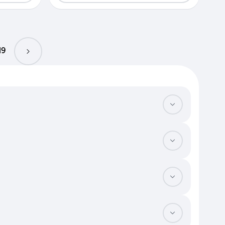
19
ной, где можно организовать дополнительное спальное место.
обы разгрузить жилую комнату. Выбирайте средние этажи, если
. Потребуется паспорт, СНИЛС и подтверждение оплаты через
авки о доходах. На локальном рынке все расчеты проходят в
ыравнивания. Проверьте количество электрических розеток — в
е, так как самостоятельная установка может быть запрещена