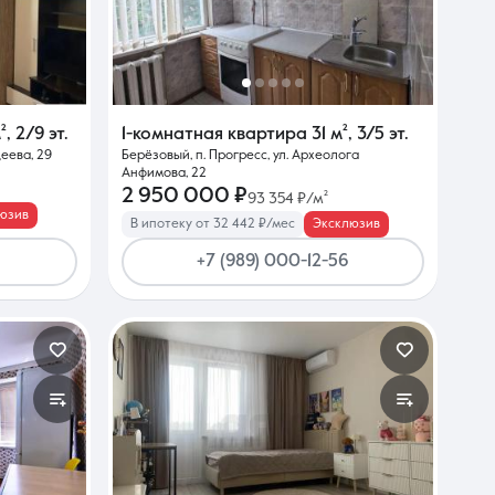
²
,
2/9 эт.
1-комнатная квартира
31 м²
,
3/5 эт.
еева, 29
Берёзовый, п. Прогресс, ул. Археолога
Анфимова, 22
2 950 000 ₽
93 354 ₽/м²
юзив
В ипотеку от 32 442 ₽/мес
Эксклюзив
+7 (989) 000-12-56