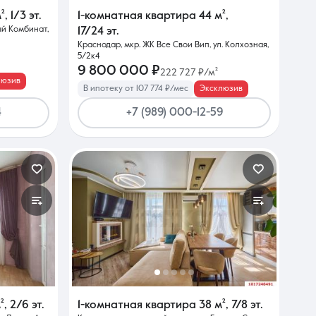
²
,
1/3 эт.
1-комнатная квартира
44 м²
,
ый Комбинат,
17/24 эт.
Краснодар, мкр. ЖК Все Свои Вип, ул. Колхозная,
5/2к4
9 800 000 ₽
222 727 ₽/м²
люзив
В ипотеку от 107 774 ₽/мес
Эксклюзив
4
+7 (989) 000-12-59
²
,
2/6 эт.
1-комнатная квартира
38 м²
,
7/8 эт.