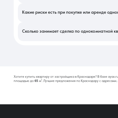
В этом сегменте цена варьируется в зависимости от готовн
подземного паркинга, закрытой территории и ландшафтного д
предложений. Наличие в пешей доступности остановок общест
Какие риски есть при покупке или аренде одн
Главный риск заключается в несвоевременной сдаче объект
потребует доплаты сверх договора. В новых районах сущест
кредитным рейтингом и проверять историю уже сданных ими о
Сколько занимает сделка по однокомнатной к
Приобретение недвижимости в новом фонде с использованием
полутора недель, так как требуется время на одобрение объек
в 10 дней, что делает первичный рынок самым быстрым для пок
Хотите купить квартиру от застройщика в Краснодаре? В базе ayax.
площадью до
65
м². Лучшие предложения по Краснодару с адресами, 