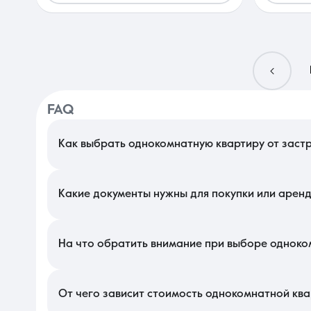
FAQ
Как выбрать однокомнатную квартиру от заст
В Краснодаре при выборе компактного жилья в новостройке в
Оцените плотность застройки: окна в окна — частая проблема
планируете перепродажу, так как они наиболее ликвидны в это
Какие документы нужны для покупки или арен
Для оформления сделки основным документом является догов
эскроу-счет. Если однокомнатная квартира от застройщика 
безналичной форме, что гарантирует прозрачность и безопасн
На что обратить внимание при выборе одноко
При осмотре оценивайте качество предчистовой отделки (whit
современных проектах их часто не хватает для всей бытово
правилами управляющей компании, что критично в условиях жа
От чего зависит стоимость однокомнатной кв