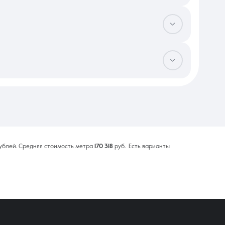
ый вклад в прайс вносит инфраструктура комплекса: наличие
обзором на парковые зоны стоят на 5–10% дороже стандартных
ния в фактической площади по результатам обмера БТИ, что
 обезопасить себя, следует выбирать девелоперов с высоким
и привлечении ипотечных средств срок может увеличиться до
дписание всех документов в офисе продаж, обычно укладывается
ублей. Средняя стоимость метра
170 318
руб. Есть варианты