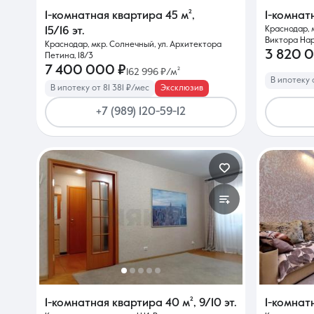
1-комнатная квартира
45 м²
,
1-комнат
Краснодар, 
15/16 эт.
Виктора Нар
Краснодар, мкр. Солнечный, ул. Архитектора
3 820 
Петина, 18/3
7 400 000 ₽
162 996 ₽/м²
В ипотеку 
В ипотеку от 81 381 ₽/мес
Эксклюзив
+7 (989) 120-59-12
1-комнатная квартира
40 м²
,
9/10 эт.
1-комнат