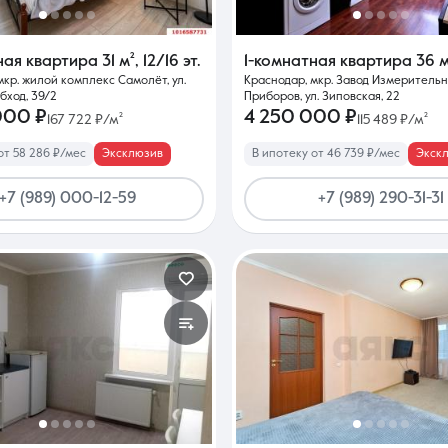
ная квартира
31 м²
,
12/16 эт.
1-комнатная квартира
36 м
мкр. жилой комплекс Самолёт, ул.
Краснодар, мкр. Завод Измеритель
ход, 39/2
Приборов, ул. Зиповская, 22
000 ₽
4 250 000 ₽
167 722 ₽/м²
115 489 ₽/м²
от 58 286 ₽/мес
Эксклюзив
В ипотеку от 46 739 ₽/мес
Экск
+7 (989) 000-12-59
+7 (989) 290-31-31